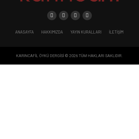
ANASAYFA
HAKKIMIZDA
YAYIN KURALLARI
İLETIŞIM
KARINCAFİL ÖYKÜ DERGİSİ © 2026 TÜM HAKLARI SAKLIDIR.