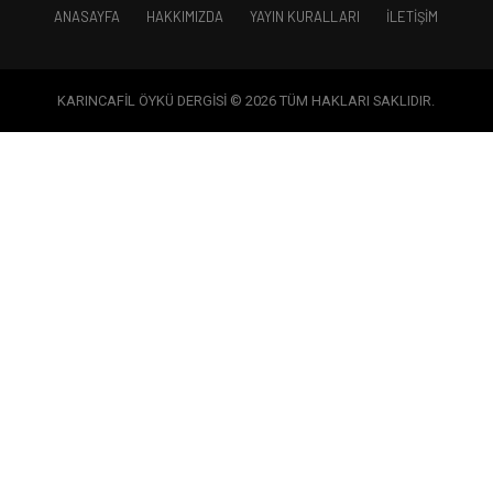
ANASAYFA
HAKKIMIZDA
YAYIN KURALLARI
İLETIŞIM
KARINCAFİL ÖYKÜ DERGİSİ © 2026 TÜM HAKLARI SAKLIDIR.