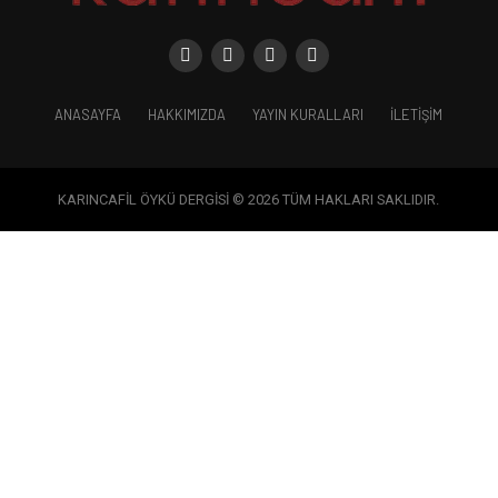
ANASAYFA
HAKKIMIZDA
YAYIN KURALLARI
İLETIŞIM
KARINCAFİL ÖYKÜ DERGİSİ © 2026 TÜM HAKLARI SAKLIDIR.