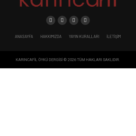
ANASAYFA
HAKKIMIZDA
YAYIN KURALLARI
İLETIŞIM
KARINCAFİL ÖYKÜ DERGİSİ © 2026 TÜM HAKLARI SAKLIDIR.