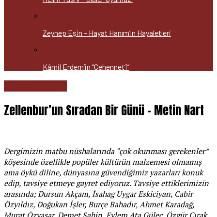
Zeynep Eşin – Hayat Hanım’ın Hayaletleri
Kâmil Erdem’in “Cehennet’i”
Şefin Tavsiyesi
Zellenbur’un Sıradan Bir Günü – Metin Nart
Dergimizin matbu nüshalarında “çok okunması gerekenler”
köşesinde özellikle popüler kültürün malzemesi olmamış
ama öykü diline, dünyasına güvendiğimiz yazarları konuk
edip, tavsiye etmeye gayret ediyoruz. Tavsiye ettiklerimizin
arasında; Dursun Akçam, İsahag Uygar Eskiciyan, Cabir
Özyıldız, Doğukan İşler, Burçe Bahadır, Ahmet Karadağ,
Murat Özyaşar, Demet Şahin, Eylem Ata Güleç, Özgür Çırak