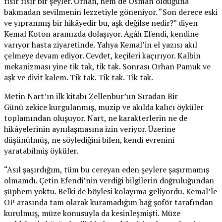
fısır fısır bir şeyler. Orhan, hem de Osman olduğuna
bakmadan sevilmenin lezzetiyle göneniyor. “Son derece eski
ve yıpranmış bir hikâyedir bu, aşk değilse nedir?” diyen
Kemal Koton aramızda dolaşıyor. Agâh Efendi, kendine
varıyor hasta ziyaretinde. Yahya Kemal’in el yazısı akıl
çelmeye devam ediyor. Cevdet, keçileri kaçırıyor. Kalbin
mekanizması yine tik tak, tik tak. Sonrası Orhan Pamuk ve
aşk ve divit kalem. Tik tak. Tik tak. Tik tak.
Metin Nart’ın ilk kitabı Zellenbur’un Sıradan Bir
Günü zekice kurgulanmış, muzip ve akılda kalıcı öyküler
toplamından oluşuyor. Nart, ne karakterlerin ne de
hikâyelerinin aynılaşmasına izin veriyor. Üzerine
düşünülmüş, ne söylediğini bilen, kendi evrenini
yaratabilmiş öyküler.
“Asıl şaşırdığım, tüm bu cereyan eden şeylere şaşırmamış
olmamdı. Çetin Efendi’nin verdiği bilgilerin doğruluğundan
şüphem yoktu. Belki de böylesi kolayıma geliyordu. Kemal’le
OP arasında tam olarak kuramadığım bağ şoför tarafından
kurulmuş, müze konusuyla da kesinleşmişti. Müze