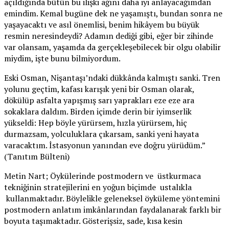
açıldığında bütün bu ilişki ağını daha iyi anlayacağımdan
emindim. Kemal bugüne dek ne yaşamıştı, bundan sonra ne
yaşayacaktı ve asıl önemlisi, benim hikâyem bu büyük
resmin neresindeydi? Adamın dediği gibi, eğer bir zihinde
var olansam, yaşamda da gerçekleşebilecek bir olgu olabilir
miydim, işte bunu bilmiyordum.
Eski Osman, Nişantaşı’ndaki dükkânda kalmıştı sanki. Tren
yolunu geçtim, kafası karışık yeni bir Osman olarak,
dökülüp asfalta yapışmış sarı yaprakları eze eze ara
sokaklara daldım. Birden içimde derin bir iyimserlik
yükseldi: Hep böyle yürürsem, hızla yürürsem, hiç
durmazsam, yolculuklara çıkarsam, sanki yeni hayata
varacaktım. İstasyonun yanından eve doğru yürüdüm.”
(Tanıtım Bülteni)
Metin Nart; Öykülerinde postmodern ve üstkurmaca
tekniğinin stratejilerini en yoğun biçimde ustalıkla
kullanmaktadır. Böylelikle geleneksel öyküleme yöntemini
postmodern anlatım imkânlarından faydalanarak farklı bir
boyuta taşımaktadır. Gösterişsiz, sade, kısa kesin