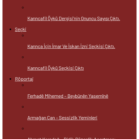
Karıncafil Öykü Dergisi’nin Onuncu Sayısı Çıktı.
Seçki
Karınca İçin İmar Ve İskan İzni Seçkisi Çıktı.
Karıncafil Öykü Seçkisi Çıktı
Röportaj
Ferhadê Mihemed – Beybûnên Yasemînê
Armağan Can – Sessizlik Yeminleri