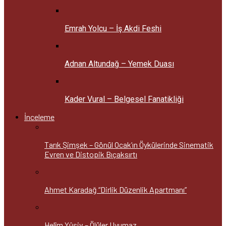
Emrah Yolcu – İş Akdi Feshi
Adnan Altundağ – Yemek Duası
Kader Vural – Belgesel Fanatikliği
İnceleme
Tarık Şimşek – Gönül Ocak’ın Öykülerinde Sinematik
Evren ve Distopik Bıçaksırtı
Ahmet Karadağ “Dirlik Düzenlik Apartmanı”
Helîm Yûsiv – Ölüler Uyumaz