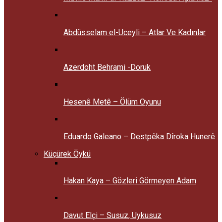
Abdüsselam el-Uceyli – Atlar Ve Kadınlar
Azerdoht Behrami -Doruk
Hesenê Metê – Ölüm Oyunu
Eduardo Galeano – Destpêka Dîroka Hunerê
Küçürek Öykü
Hakan Kaya – Gözleri Görmeyen Adam
Davut Elçi – Susuz, Uykusuz