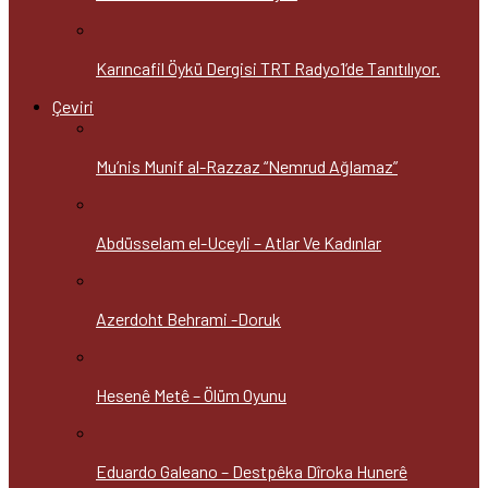
Karıncafil Öykü Dergisi TRT Radyo1’de Tanıtılıyor.
Çeviri
Mu’nis Munif al-Razzaz “Nemrud Ağlamaz”
Abdüsselam el-Uceyli – Atlar Ve Kadınlar
Azerdoht Behrami -Doruk
Hesenê Metê – Ölüm Oyunu
Eduardo Galeano – Destpêka Dîroka Hunerê