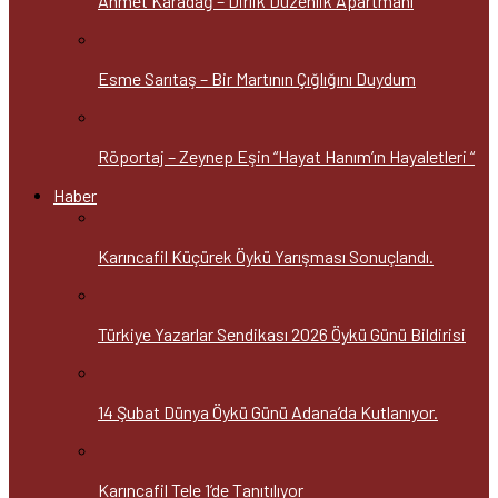
Ahmet Karadağ – Dirlik Düzenlik Apartmanı
Esme Sarıtaş – Bir Martının Çığlığını Duydum
Röportaj – Zeynep Eşin “Hayat Hanım’ın Hayaletleri “
Haber
Karıncafil Küçürek Öykü Yarışması Sonuçlandı.
Türkiye Yazarlar Sendikası 2026 Öykü Günü Bildirisi
14 Şubat Dünya Öykü Günü Adana’da Kutlanıyor.
Karıncafil Tele 1’de Tanıtılıyor