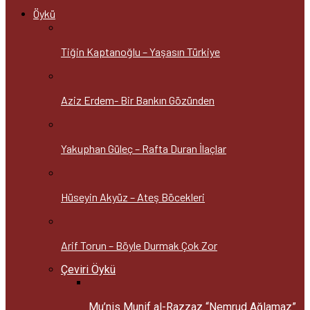
Öykü
Tiğin Kaptanoğlu – Yaşasın Türkiye
Aziz Erdem- Bir Bankın Gözünden
Yakuphan Güleç – Rafta Duran İlaçlar
Hüseyin Akyüz – Ateş Böcekleri
Arif Torun – Böyle Durmak Çok Zor
Çeviri Öykü
Mu’nis Munif al-Razzaz “Nemrud Ağlamaz”