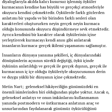
diyaloglarıyla akılda kalıcı kusursuz işlenmiş öyküler
kurmacanın kendine has büyülü ve gerçekçi atmosferiyle
okuyucu kendini çekmektedir. Öykülerde farklı gözlerden
anlatımı bir yapıda ve bir birinden farklı sesleri olan
karakterleri oluştururken neyin gerçek neyin kurmaca
olduğu konusunda okuyucu düşündürmeye sevk etmektedir.
Ayrıca kendisini bir karakter olarak öykülerinin içine
yerleştirerek kurmacayı kendi anısı gibi anlatarak
insanların kurmaca-gerçek ikilemi yaşamasını sağlamıştır.
İnsanların dünyaya yansıma şekilleri, iç dünyalarındaki
dönüşümlerin açısının sürekli değiştiği, öykü içinde
öykünün anlatıldığı ve gerçek ile gerçek dışının, gerçek ile
kurmacanın iç içe olduğu öyküleriyle okuyucusunun derin
ve duygu yüklü bir dünyanın içine çekmektedir.
Metin Nart; geleneksel hikâyeciliğin günümüzdeki en
önemli isimlerinden biri olduğundan şüphe yoktur. Ancak o,
geleneksel anlatıyı ve onun imkânlarını kullanmamın
yanında postmodern ve üstkurmaca anlatının araç ve
unsurlarından faydalanarak günümüz öykücülüğünü