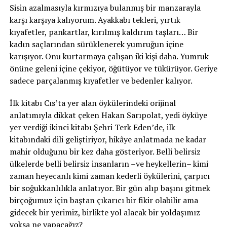
Sisin azalmasıyla kırmızıya bulanmış bir manzarayla
karşı karşıya kalıyorum. Ayakkabı tekleri, yırtık
kıyafetler, pankartlar, kırılmış kaldırım taşları… Bir
kadın saçlarından sürüklenerek yumruğun içine
karışıyor. Onu kurtarmaya çalışan iki kişi daha. Yumruk
önüne geleni içine çekiyor, öğütüyor ve tükürüyor. Geriye
sadece parçalanmış kıyafetler ve bedenler kalıyor.
İlk kitabı Cıs’ta yer alan öykülerindeki orijinal
anlatımıyla dikkat çeken Hakan Sarıpolat, yedi öyküye
yer verdiği ikinci kitabı Şehri Terk Eden’de, ilk
kitabındaki dili geliştiriyor, hikâye anlatmada ne kadar
mahir olduğunu bir kez daha gösteriyor. Belli belirsiz
ülkelerde belli belirsiz insanların –ve heykellerin– kimi
zaman heyecanlı kimi zaman kederli öykülerini, çarpıcı
bir soğukkanlılıkla anlatıyor. Bir gün alıp başını gitmek
birçoğumuz için baştan çıkarıcı bir fikir olabilir ama
gidecek bir yerimiz, birlikte yol alacak bir yoldaşımız
yoksa ne yapacağız?