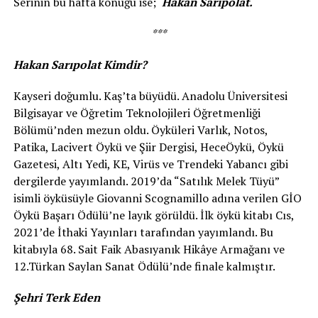
Serinin bu hafta konuğu ise;
Hakan Sarıpolat.
***
Hakan Sarıpolat Kimdir?
Kayseri doğumlu. Kaş’ta büyüdü. Anadolu Üniver­sitesi
Bilgisayar ve Öğretim Teknolojileri Öğretmenliği
Bölümü’nden mezun oldu. Öyküleri Varlık, Notos,
Patika, Lacivert Öykü ve Şiir Dergisi, HeceÖykü, Öykü
Gazetesi, Altı Yedi, KE, Virüs ve Trendeki Yabancı gibi
dergilerde yayımlandı. 2019’da “Satılık Melek Tüyü”
isimli öyküsüyle Giovanni Scognamillo adına verilen GİO
Öykü Başarı Ödülü’ne layık görüldü. İlk öykü kitabı Cıs,
2021’de İthaki Yayınları tarafından yayımlandı. Bu
kitabıyla 68. Sait Faik Abasıyanık Hikâye Armağanı ve
12.Türkan Saylan Sanat Ödülü’nde finale kalmıştır.
Şehri Terk Eden