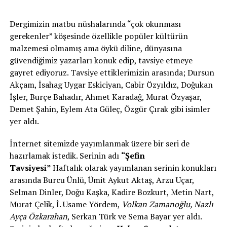
Dergimizin matbu nüshalarında “çok okunması
gerekenler” köşesinde özellikle popüler kültürün
malzemesi olmamış ama öykü diline, dünyasına
güvendiğimiz yazarları konuk edip, tavsiye etmeye
gayret ediyoruz. Tavsiye ettiklerimizin arasında; Dursun
Akçam, İsahag Uygar Eskiciyan, Cabir Özyıldız, Doğukan
İşler, Burçe Bahadır, Ahmet Karadağ, Murat Özyaşar,
Demet Şahin, Eylem Ata Güleç, Özgür Çırak gibi isimler
yer aldı.
İnternet sitemizde yayımlanmak üzere bir seri de
hazırlamak istedik. Serinin adı
“Şefin
Tavsiyesi”
Haftalık olarak yayımlanan serinin konukları
arasında Burcu Ünlü, Ümit Aykut Aktaş, Arzu Uçar,
Selman Dinler, Doğu Kaşka, Kadire Bozkurt, Metin Nart,
Murat Çelik, İ. Usame Yördem,
Volkan Zamanoğlu, Nazlı
Ayça Özkarahan
, Serkan Türk ve Sema Bayar yer aldı.