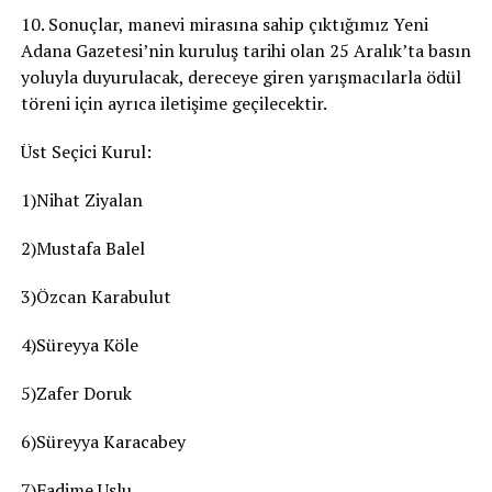
10. Sonuçlar, manevi mirasına sahip çıktığımız Yeni
Adana Gazetesi’nin kuruluş tarihi olan 25 Aralık’ta basın
yoluyla duyurulacak, dereceye giren yarışmacılarla ödül
töreni için ayrıca iletişime geçilecektir.
Üst Seçici Kurul:
1)Nihat Ziyalan
2)Mustafa Balel
3)Özcan Karabulut
4)Süreyya Köle
5)Zafer Doruk
6)Süreyya Karacabey
7)Fadime Uslu