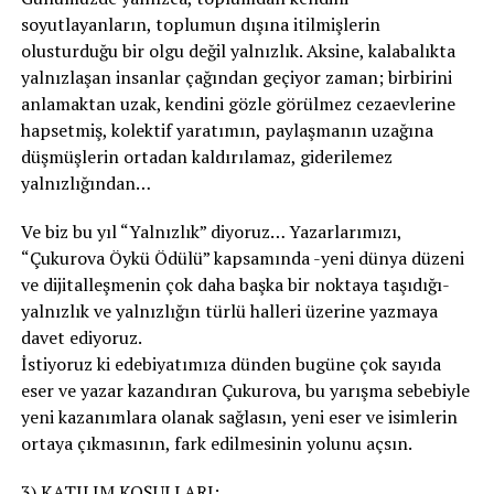
soyutlayanların, toplumun dışına itilmişlerin
olusturduğu bir olgu değil yalnızlık. Aksine, kalabalıkta
yalnızlaşan insanlar çağından geçiyor zaman; birbirini
anlamaktan uzak, kendini gözle görülmez cezaevlerine
hapsetmiş, kolektif yaratımın, paylaşmanın uzağına
düşmüşlerin ortadan kaldırılamaz, giderilemez
yalnızlığından…
Ve biz bu yıl “Yalnızlık” diyoruz… Yazarlarımızı,
“Çukurova Öykü Ödülü” kapsamında -yeni dünya düzeni
ve dijitalleşmenin çok daha başka bir noktaya taşıdığı-
yalnızlık ve yalnızlığın türlü halleri üzerine yazmaya
davet ediyoruz.
İstiyoruz ki edebiyatımıza dünden bugüne çok sayıda
eser ve yazar kazandıran Çukurova, bu yarışma sebebiyle
yeni kazanımlara olanak sağlasın, yeni eser ve isimlerin
ortaya çıkmasının, fark edilmesinin yolunu açsın.
3) KATILIM KOŞULLARI: