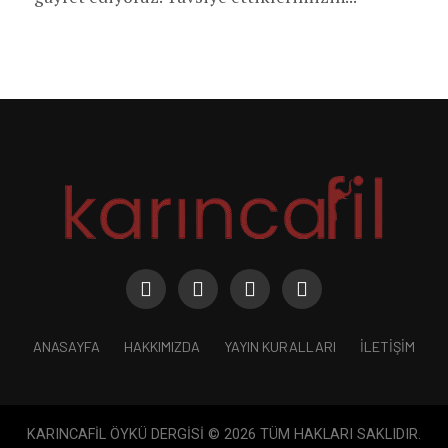
ANASAYFA
HAKKIMIZDA
YAYIN KURALLARI
İLETIŞIM
KARINCAFİL ÖYKÜ DERGİSİ © 2026 TÜM HAKLARI SAKLIDIR.