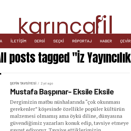
DA
İLETIŞIM
DERGI
SEÇKI
RÖPORTAJ
HABER
ÇEVIR
ll posts tagged "İz Yayıncılı
ŞEFIN TAVSIYESI
2 yıl ago
Mustafa Başpınar- Eksile Eksile
Dergimizin matbu nüshalarında “çok okunması
gerekenler” köşesinde özellikle popüler kültürün
malzemesi olmamış ama öykü diline, dünyasına
güvendiğimiz yazarları konuk edip, tavsiye etmeye
gayret ediyoruz. Tavsiye ettiklerimizin...