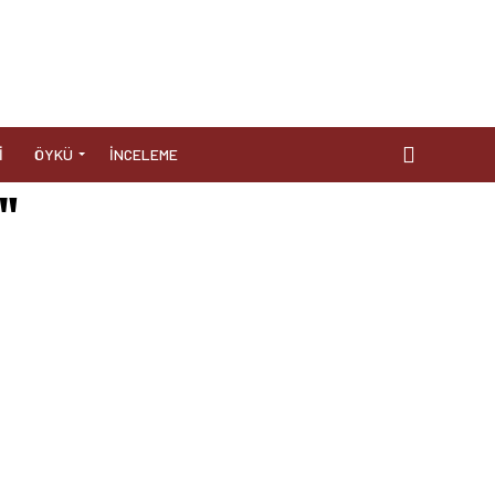
I
ÖYKÜ
İNCELEME
k"