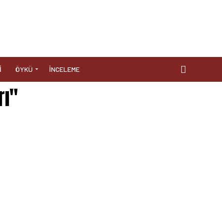
I
ÖYKÜ
İNCELEME
rı"