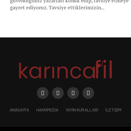
güvendiğimiz yazarları konuk edip, tavsiye etmeye
gayret ediyoruz. Tavsiye ettiklerimizin...
ANASAYFA
HAKKIMIZDA
YAYIN KURALLARI
İLETIŞIM