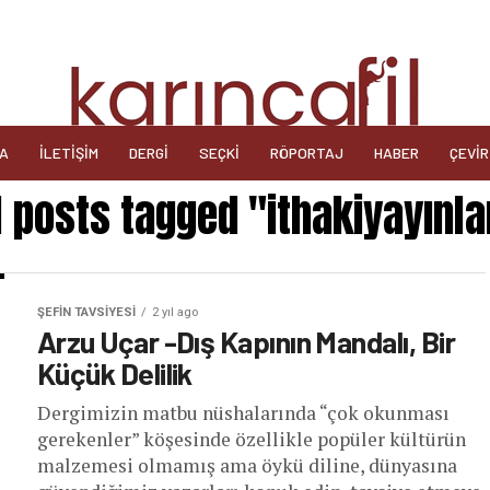
DA
İLETIŞIM
DERGI
SEÇKI
RÖPORTAJ
HABER
ÇEVIR
l posts tagged "ithakiyayınla
ŞEFIN TAVSIYESI
2 yıl ago
Arzu Uçar -Dış Kapının Mandalı, Bir
Küçük Delilik
Dergimizin matbu nüshalarında “çok okunması
gerekenler” köşesinde özellikle popüler kültürün
malzemesi olmamış ama öykü diline, dünyasına