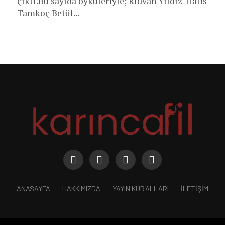
çıktı.Bu sayıda öyküleriyle; Rıdvan Yıldız-Halis
Tamkoç Betül...
ANASAYFA
HAKKIMIZDA
YAYIN KURALLARI
İLETIŞIM