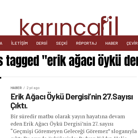
DA
İLETIŞIM
DERGI
SEÇKI
RÖPORTAJ
HABER
ÇEVIR
s tagged "erik ağacı öykü de
HABER
2 yıl ago
Erik Ağacı Öykü Dergisi’nin 27.Sayısı
Çıktı.
Bir süredir matbu olarak yayın hayatına devam
eden Erik Ağacı Öykü Dergisi’nin 27. sayısı
“Geçmişi Göremeyen Geleceği Göremez” sloganıyla