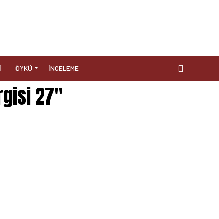
I
ÖYKÜ
İNCELEME
rgisi 27"