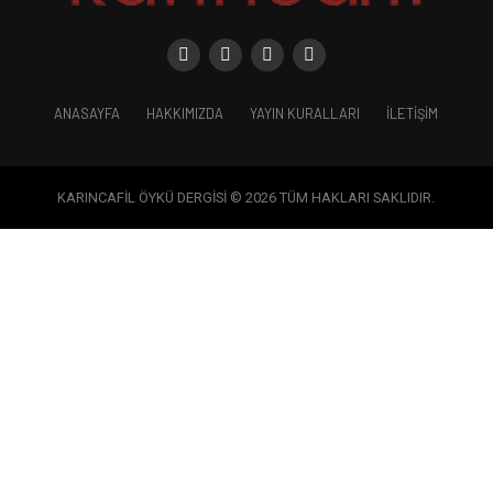
ANASAYFA
HAKKIMIZDA
YAYIN KURALLARI
İLETIŞIM
KARINCAFİL ÖYKÜ DERGİSİ © 2026 TÜM HAKLARI SAKLIDIR.