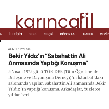
DA
İLETIŞIM
DERGI
SEÇKI
RÖPORTAJ
HABER
ÇEVIR
ALINTI
2 yıl ago
Bekir Yıldız’ın “Sabahattin Ali
Anmasında Yaptığı Konuşma”
5 Nisan 1975 günü TÖB-DER (Tüm Öğretmenler
Birleşme ve Dayanışma Derneği)’in İstanbul’daki
salonunda yapılan Sabahattin Ali anmasında Bekir
Yıldız ‘ın yaptığı konuşma. Arkadaşlar, Yüzlerce
yıldan beri...