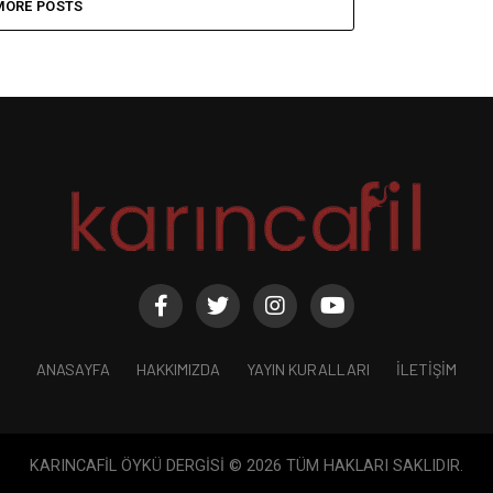
MORE POSTS
ANASAYFA
HAKKIMIZDA
YAYIN KURALLARI
İLETIŞIM
KARINCAFİL ÖYKÜ DERGİSİ © 2026 TÜM HAKLARI SAKLIDIR.